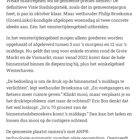
Welke maatregelen wil de gemeente precies nemen? De
definitieve Visie Stadslogistiek, zoals dat in gemeentejargon
heet, is pas in oktober klaar. Maar wethouder Philip Broeksma
(GroenLinks) kondigde afgelopen woensdag al twee concrete
ideeën aan. Eén: het venstertijdengebied uitbreiden.
In het venstertijdengebied mogen alleen goederen worden
opgehaald of afgeleverd tussen 5 uur ’s morgens en 12 uur ’s
middags. Nu geldt dat nog voor enkele straten rond de Grote
Markt en de Vismarkt, maar vanaf 2022 komt daar de hele
binnenstad binnen de diepenring bij, plus het winkelgebied
Westerhaven.
„De bedoeling is om de druk op de binnenstad ’s middags te
verlichten”, legt wethouder Broeksma uit. „En voetgangers en
fietsers meer ruimte geven.” Klinkt mooi, maar verplaats je zo
het drukteprobleem niet naar de ochtend? Eric Bos denkt dat
het wel losloopt. „Zo’n 70 procent van de
binnenstadsbezoekers komt ’s middags.” Dan kan het laden en
lossen dus mooi op de rustigere ochtend.
De gemeente plaatst camera’s met ANPR-
technologie:
automatic number plate recognition
. Overtreedt