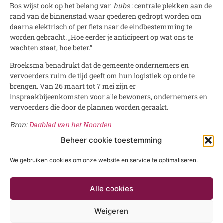
Bos wijst ook op het belang van
hubs
: centrale plekken aan de
rand van de binnenstad waar goederen gedropt worden om
daarna elektrisch of per fiets naar de eindbestemming te
worden gebracht. „Hoe eerder je anticipeert op wat ons te
wachten staat, hoe beter.”
Broeksma benadrukt dat de gemeente ondernemers en
vervoerders ruim de tijd geeft om hun logistiek op orde te
brengen. Van 26 maart tot 7 mei zijn er
inspraakbijeenkomsten voor alle bewoners, ondernemers en
vervoerders die door de plannen worden geraakt.
Bron:
Dagblad van het Noorden
Auteur: Thereza Langeler
Beheer cookie toestemming
We gebruiken cookies om onze website en service te optimaliseren.
Alle cookies
Initiatief van
Regio Groningen-Assen
Weigeren
e
bezoekadres:
Emmasingel 4 (3
etage) Groningen |
postadres:
Postbus