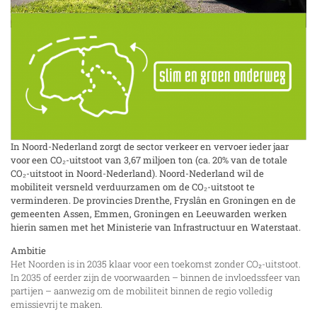
In Noord-Nederland zorgt de sector verkeer en vervoer ieder jaar
voor een CO₂-uitstoot van 3,67 miljoen ton (ca. 20% van de totale
CO₂-uitstoot in Noord-Nederland). Noord-Nederland wil de
mobiliteit versneld verduurzamen om de CO₂-uitstoot te
verminderen. De provincies Drenthe, Fryslân en Groningen en de
gemeenten Assen, Emmen, Groningen en Leeuwarden werken
hierin samen met het Ministerie van Infrastructuur en Waterstaat.
Ambitie
Het Noorden is in 2035 klaar voor een toekomst zonder CO₂-uitstoot.
In 2035 of eerder zijn de voorwaarden – binnen de invloedssfeer van
partijen – aanwezig om de mobiliteit binnen de regio volledig
emissievrij te maken.