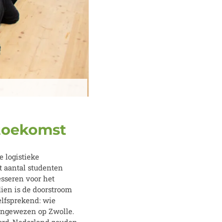
 toekomst
e logistieke
et aantal studenten
esseren voor het
dien is de doorstroom
lfsprekend: wie
aangewezen op Zwolle.
oord-Nederland zouden