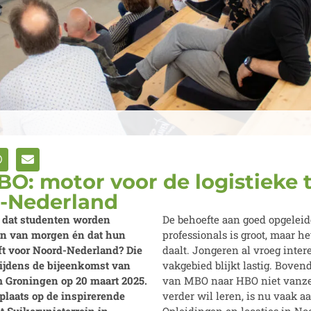
O: motor voor de logistieke
-Nederland
 dat studenten worden
De behoefte aan goed opgeleid
en van morgen én dat hun
professionals is groot, maar h
ft voor Noord-Nederland? Die
daalt. Jongeren al vroeg inter
tijdens de bijeenkomst van
vakgebied blijkt lastig. Boven
m Groningen op 20 maart 2025.
van MBO naar HBO niet vanze
plaats op de inspirerende
verder wil leren, is nu vaak 
 Suikerunieterrein in
Opleidingen en locaties in N