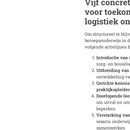
Vijf concret
voor toeko
logistiek o
Om structureel te bli
beroepsonderwijs in de
volgende actielijnen
Introductie va
zorg- en bouwlo
Uitbreiding van
ontwikkeling va
Gerichte kennis
praktijkopleider
Doorlopende le
om uitval en uit
beperken
Versterking van
waarin onderwij
samenwerken