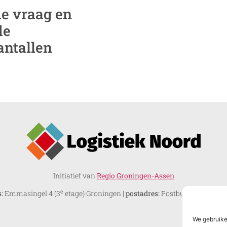
e vraag en
de
antallen
Initiatief van
Regio Groningen-Assen
e
:
Emmasingel 4 (3
etage) Groningen |
postadres:
Postbus 610, 9700 
We gebruike