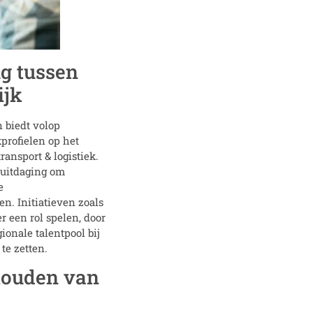
ug tussen
ijk
n biedt volop
rofielen op het
ansport & logistiek.
 uitdaging om
e
n. Initiatieven zoals
 een rol spelen, door
ionale talentpool bij
te zetten.
houden van