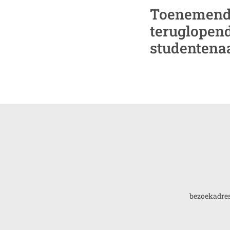
Toenemend
teruglopen
studentena
bezoekadres