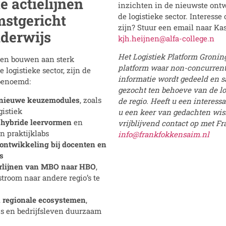
e actielijnen
inzichten in de nieuwste ont
de logistieke sector. Interesse
mstgericht
zijn? Stuur een email naar Ka
nderwijs
kjh.heijnen@alfa-college.n
Het Logistiek Platform Gronin
jven bouwen aan sterk
platform waar non-concurrent
 logistieke sector, zijn de
informatie wordt gedeeld en
 benoemd:
gezocht ten behoeve van de lo
n nieuwe keuzemodules
, zoals
de regio. Heeft u een interess
gistiek
u een keer van gedachten wi
 hybride leervormen
en
vrijblijvend contact op met F
n praktijklabs
info@frankfokkensaim.nl
ontwikkeling bij docenten en
s
erlijnen van MBO naar HBO
,
stroom naar andere regio’s te
 regionale ecosystemen
,
s en bedrijfsleven duurzaam