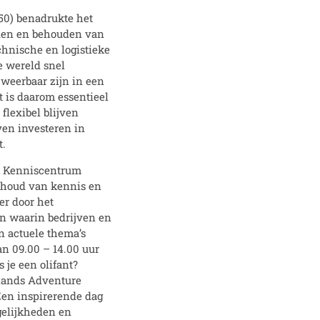
50) benadrukte het
iden en behouden van
hnische en logistieke
e wereld snel
weerbaar zijn in een
 is daarom essentieel
flexibel blijven
en investeren in
t.
k Kenniscentrum
behoud van kennis en
er door het
n waarin bedrijven en
n actuele thema’s
an 09.00 – 14.00 uur
 je een olifant?
dlands Adventure
en inspirerende dag
gelijkheden en