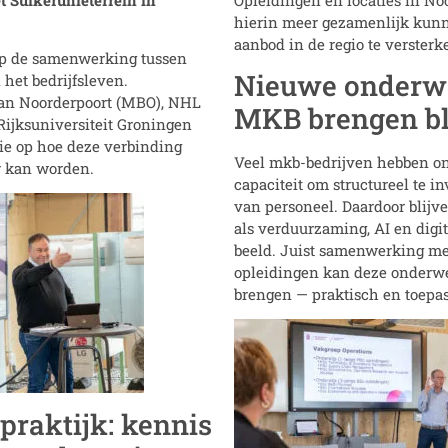
hierin meer gezamenlijk kun
aanbod in de regio te versterk
 op de samenwerking tussen
Nieuwe onderw
 het bedrijfsleven.
an Noorderpoort (MBO), NHL
MKB brengen bli
ijksuniversiteit Groningen
ie op hoe deze verbinding
Veel mkb-bedrijven hebben on
er kan worden.
capaciteit om structureel te i
van personeel. Daardoor blijv
als verduurzaming, AI en digi
beeld. Juist samenwerking m
opleidingen kan deze onderwe
brengen — praktisch en toepas
 praktijk: kennis