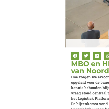
MBO en HB
van Noord
Hoe zorgen we ervoor
opgeleid voor de ban
kennis behouden blij
vraag stond centraal 
het Logistiek Platfor
De bijeenkomst vond 
Energiehub 050 op het