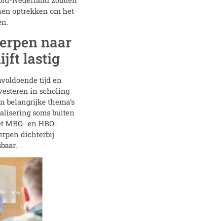
nen optrekken om het
en.
erpen naar
jft lastig
voldoende tijd en
nvesteren in scholing
en belangrijke thema’s
talisering soms buiten
et MBO- en HBO-
rpen dichterbij
baar.