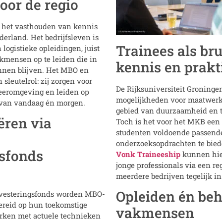
oor de regio
: het vasthouden van kennis
derland. Het bedrijfsleven is
Trainees als br
 logistieke opleidingen, juist
kmensen op te leiden die in
kennis en prakt
unnen blijven. Het MBO en
sleutelrol: zij zorgen voor
De Rijksuniversiteit Groninge
leeromgeving en leiden op
mogelijkheden voor maatwerkp
 van vandaag én morgen.
gebied van duurzaamheid en tr
ëren via
Toch is het voor het MKB een
studenten voldoende passend
onderzoeksopdrachten te biede
gsfonds
Vonk Traineeship
kunnen hier
jonge professionals via een reg
meerdere bedrijven tegelijk in 
Opleiden én be
nvesteringsfonds worden MBO-
ereid op hun toekomstige
vakmensen
erken met actuele technieken