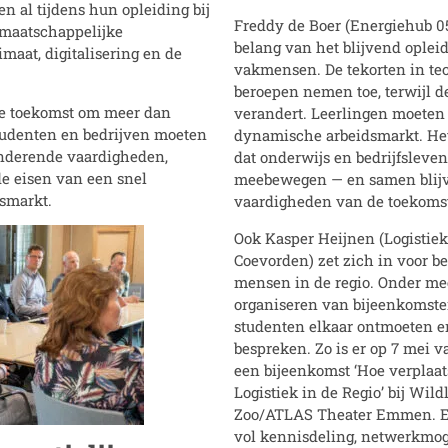
n al tijdens hun opleiding bij
Freddy de Boer (Energiehub 0
 maatschappelijke
belang van het blijvend ople
maat, digitalisering en de
vakmensen. De tekorten in tec
beroepen nemen toe, terwijl d
 de toekomst om meer dan
verandert. Leerlingen moeten 
tudenten en bedrijven moeten
dynamische arbeidsmarkt. Het
anderende vaardigheden,
dat onderwijs en bedrijfsleven 
e eisen van een snel
meebewegen — en samen blijv
smarkt.
vaardigheden van de toekoms
Ook Kasper Heijnen (Logistie
Coevorden) zet zich in voor 
mensen in de regio. Onder me
organiseren van bijeenkomste
studenten elkaar ontmoeten e
bespreken. Zo is er op 7 mei v
een bijeenkomst ‘Hoe verplaats
Logistiek in de Regio’ bij Wil
Zoo/ATLAS Theater Emmen. E
vol kennisdeling, netwerkmo