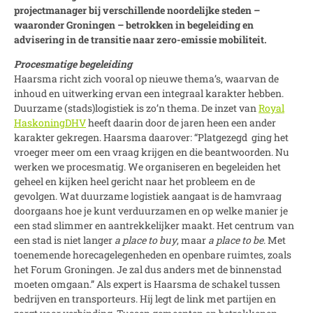
projectmanager bij verschillende noordelijke steden –
waaronder Groningen – betrokken in begeleiding en
advisering in de transitie naar zero-emissie mobiliteit.
Procesmatige begeleiding
Haarsma richt zich vooral op nieuwe thema’s, waarvan de
inhoud en uitwerking ervan een integraal karakter hebben.
Duurzame (stads)logistiek is zo’n thema. De inzet van
Royal
HaskoningDHV
heeft daarin door de jaren heen een ander
karakter gekregen. Haarsma daarover: “Platgezegd ging het
vroeger meer om een vraag krijgen en die beantwoorden. Nu
werken we procesmatig. We organiseren en begeleiden het
geheel en kijken heel gericht naar het probleem en de
gevolgen. Wat duurzame logistiek aangaat is de hamvraag
doorgaans hoe je kunt verduurzamen en op welke manier je
een stad slimmer en aantrekkelijker maakt. Het centrum van
een stad is niet langer
a place to buy
, maar
a
place to be
. Met
toenemende horecagelegenheden en openbare ruimtes, zoals
het Forum Groningen. Je zal dus anders met de binnenstad
moeten omgaan.” Als expert is Haarsma de schakel tussen
bedrijven en transporteurs. Hij legt de link met partijen en