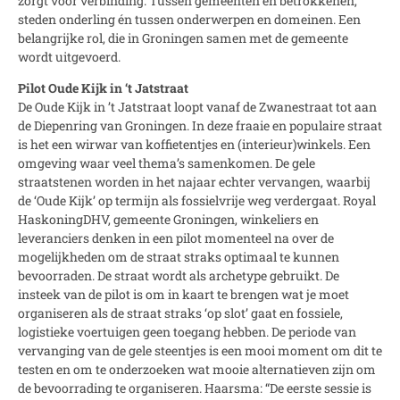
zorgt voor verbinding. Tussen gemeenten en betrokkenen,
steden onderling én tussen onderwerpen en domeinen. Een
belangrijke rol, die in Groningen samen met de gemeente
wordt uitgevoerd.
Pilot Oude Kijk in ‘t Jatstraat
De Oude Kijk in ’t Jatstraat loopt vanaf de Zwanestraat tot aan
de Diepenring van Groningen. In deze fraaie en populaire straat
is het een wirwar van koffietentjes en (interieur)winkels. Een
omgeving waar veel thema’s samenkomen. De gele
straatstenen worden in het najaar echter vervangen, waarbij
de ‘Oude Kijk’ op termijn als fossielvrije weg verdergaat. Royal
HaskoningDHV, gemeente Groningen, winkeliers en
leveranciers denken in een pilot momenteel na over de
mogelijkheden om de straat straks optimaal te kunnen
bevoorraden. De straat wordt als archetype gebruikt. De
insteek van de pilot is om in kaart te brengen wat je moet
organiseren als de straat straks ‘op slot’ gaat en fossiele,
logistieke voertuigen geen toegang hebben. De periode van
vervanging van de gele steentjes is een mooi moment om dit te
testen en om te onderzoeken wat mooie alternatieven zijn om
de bevoorrading te organiseren. Haarsma: “De eerste sessie is