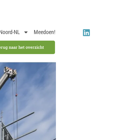
 Noord-NL
Meedoen!
erug naar het overzicht