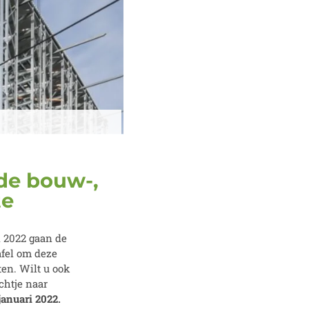
de bouw-,
te
i 2022 gaan de
fel om deze
ten. Wilt u ook
chtje naar
januari 2022.