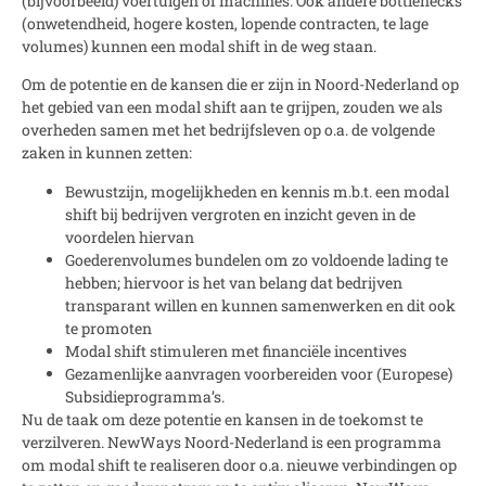
(bijvoorbeeld) voertuigen of machines. Ook andere bottlenecks
(onwetendheid, hogere kosten, lopende contracten, te lage
volumes) kunnen een modal shift in de weg staan.
Om de potentie en de kansen die er zijn in Noord-Nederland op
het gebied van een modal shift aan te grijpen, zouden we als
overheden samen met het bedrijfsleven op o.a. de volgende
zaken in kunnen zetten:
Bewustzijn, mogelijkheden en kennis m.b.t. een modal
shift bij bedrijven vergroten en inzicht geven in de
voordelen hiervan
Goederenvolumes bundelen om zo voldoende lading te
hebben; hiervoor is het van belang dat bedrijven
transparant willen en kunnen samenwerken en dit ook
te promoten
Modal shift stimuleren met financiële incentives
Gezamenlijke aanvragen voorbereiden voor (Europese)
Subsidieprogramma’s.
Nu de taak om deze potentie en kansen in de toekomst te
verzilveren. NewWays Noord-Nederland is een programma
om modal shift te realiseren door o.a. nieuwe verbindingen op