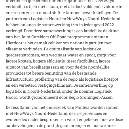
te zetten en goederenstromen te optimaliseren. NewWays
verbindt partijen met elkaar, met als doel voldoende volume te
creëren en zo een modal shift te kunnen bewerkstelligen. De
partners van Logistiek Noord en NewWays Noord-Nederland
hebben onlangs de samenwerking t/m in ieder geval 2022
verlengd. Door deze samenwerking is een landelijke dekking
van het Joint Corridors Off-Road programma ontstaan.
Hierdoor is het gemakkelijker om nationale partijen met
elkaar te verbinden. De optimalisatie van logistieke
goederenstromen, van weg naar water en spoor, zorgt voor
lagere kosten, hogere efficiëntie, meer flexibiliteit, lagere
uitstoot van broeikasgassen en voor de drie noordelijke
provincies tot betere benutting van de bestaande
infrastructuur, profilering van de regio als logistieke hotspot
en een verbeterd vestigingsklimaat. De samenwerking op
logistiek in Noord-Nederland, onder de noemer Logistiek
Noord, wordt gecoördineerd door Regio Groningen-Assen.
De resultaten van het onderzoek van Panteia worden samen
met NewWays Noord-Nederland, de drie provincies en
evofenedex nader besproken, en wordt er gekeken hoe we deze
aanbevelingen in de praktijk gaan brengen en hoe we onze