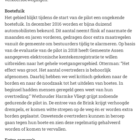
Boetefuik
Het gebied blijkt tijdens de start van de pilot een ongekende
boetefuik. In december 2016 worden er bijna duizend
automobilisten bekeurd. Dit aantal neemt flink af naarmate de
maanden en jaren vorderen, gedragen door extra maatregelen
vanuit de gemeente om bestuurders tijdig te alarmeren. Op basis
van de evaluatie van de pilot in 2018 heeft Gemeente Assen
aangegeven elektronische kentekenregistratie te willen
uitbreiden naar het gehele voetgangersgebied. Otterman: “Het
effect was groot. Het aantal overtreders is behoorlijk
afgenomen. Daarbij hebben we wel kritisch gekeken naar de
borden en naar de noodzaak tot het uitdelen van boetes. In
beginsel hadden mensen geregeld geen weet van hun
overtreding.” Wethouder Harmke Vliegt grijpt zodoende
gedurende de pilot in. De entree van de Brink krijgt verhoogde
drempels, er komen witte strepen op de weg én er worden extra
borden geplaatst. Onwetende overtreders kunnen in beroep
gaan tegen hun boete en zien deze regelmatig gehalveerd
worden of komen te vervallen.
Extra camera’s