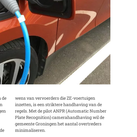
n de
gen
en
de
gen
ber
rde
minimaliseren.