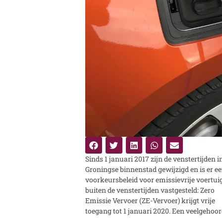
Sinds 1 januari 2017 zijn de venstertijden i
wens van vervoerders die ZE-voertui
Groningse binnenstad gewijzigd en is er e
inzetten, is een striktere handhaving van 
voorkeursbeleid voor emissievrije voertui
regels. Met de pilot ANPR (Automatic Num
buiten de venstertijden vastgesteld: Zero
Plate Recognition) camerahandhaving wil de
Emissie Vervoer (ZE-Vervoer) krijgt vrije
gemeente Groningen het aantal overtreders
toegang tot 1 januari 2020. Een veelgehoo