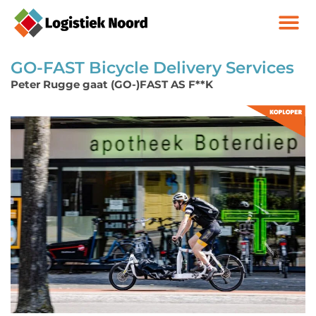
GO-FAST Bicycle Delivery Services
Peter Rugge gaat (GO-)FAST AS F**K