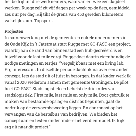
het bedrijf uit drie werknemers, waarvan er twee een dagdeel
werken. Rugge zelf zit vijf dagen per week op de fiets, gemiddeld
zes uur per dag. Hij tikt de grens van 450 gereden kilometers
wekelijks aan. Topsport.
Projecten
In samenwerking met de gemeente en enkele ondernemers in
de Oude Kijk in ’t Jatstraat start Rugge met GO-FAST een project,
waarbij aan de rand van binnenstad een hub gecreëerd is en
hijzelf voor de last mile zorgt. Rugge doet daarin eigenhandig de
nodige metingen en testjes. “Vergelijkbaar met een living lab.
Erg interessant. In diezelfde periode dacht ik na over een ander
concept. Iets de stad uit of juist in bezorgen. In dat kader werk ik
vanaf 2020 wederom samen met gemeente Groningen. De pilot
heet GO-FAST Stadslogistiek en behelst de drie miles van
stadslogistiek. First mile, last mile en only mile. Door gebruik te
maken van bestaande opslag en distributiepunten, gaat de
nadruk op de vervoersbeweging liggen. En daarnaast op het
vervangen van de bestelbus van bedrijven. We bieden het
concept aan en testen onder andere het verdienmodel. Ik kijk
erg uit naar dit project.”