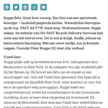
Rappe fiets. Groot krat voorop. Een foto van een sprintende
bezorger – inclusief gespierde kuiten. Waterdichte bezorgtas
op de rug. ‘FAST AS F**K’ staat erop. Wielrenschoenen. Hippe
sokjes. De website van GO-FAST Bicycle Delivery Services laat
niets aan het toeval over. Dit is wat je krijgt. Snelle, schone en
betrouwbare bezorging. Met een rauw randje, zou je kunnen
zeggen. Founder Peter Rugge (31) doet zijn verhaal.
Fixed Gear
Rugge prijkt zelf op bovenbeschreven foto. Geïnspireerd door
fietskoeriers in New York. In de nadagen van zijn studietijd pikt
hij het fietsen op. Hij bouwt een fiets om en maakt er een
doortrapper van. Ook wel Fixed Gear genoemd. Een hype die is
overgewaaid uit datzelfde New York, waar koeriers er voor het
eerst de openbare weg mee opgaan. Rugge heeft een
zorgachtergrond, werkt als sociotherapeut in een forensische
instelling, maar ervaart deze omgeving als te intensief. Hij
omarmt de fietswereld, doet mee aan Fixed Gear wedstrijden en
schrijft een ondernemingsplan. Eind 2016 is GO-FAST geboren.