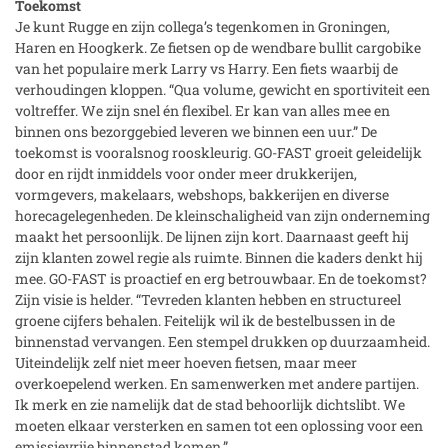
Toekomst
Je kunt Rugge en zijn collega’s tegenkomen in Groningen,
Haren en Hoogkerk. Ze fietsen op de wendbare bullit cargobike
van het populaire merk Larry vs Harry. Een fiets waarbij de
verhoudingen kloppen. “Qua volume, gewicht en sportiviteit een
voltreffer. We zijn snel én flexibel. Er kan van alles mee en
binnen ons bezorggebied leveren we binnen een uur.” De
toekomst is vooralsnog rooskleurig. GO-FAST groeit geleidelijk
door en rijdt inmiddels voor onder meer drukkerijen,
vormgevers, makelaars, webshops, bakkerijen en diverse
horecagelegenheden. De kleinschaligheid van zijn onderneming
maakt het persoonlijk. De lijnen zijn kort. Daarnaast geeft hij
zijn klanten zowel regie als ruimte. Binnen die kaders denkt hij
mee. GO-FAST is proactief en erg betrouwbaar. En de toekomst?
Zijn visie is helder. “Tevreden klanten hebben en structureel
groene cijfers behalen. Feitelijk wil ik de bestelbussen in de
binnenstad vervangen. Een stempel drukken op duurzaamheid.
Uiteindelijk zelf niet meer hoeven fietsen, maar meer
overkoepelend werken. En samenwerken met andere partijen.
Ik merk en zie namelijk dat de stad behoorlijk dichtslibt. We
moeten elkaar versterken en samen tot een oplossing voor een
emissievrije binnenstad komen.”