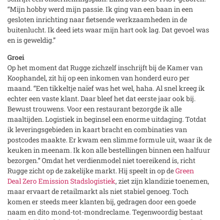
“Mijn hobby werd mijn passie. Ik ging van een baan in een
gesloten inrichting naar fietsende werkzaamheden in de
buitenlucht. Ik deed iets waar mijn hart ook lag. Dat gevoel was
en is geweldig.”
Groei
Op het moment dat Rugge zichzelf inschrijft bij de Kamer van
Koophandel, zit hij op een inkomen van honderd euro per
maand. “Een tikkeltje naïef was het wel, haha. Al snel kreeg ik
echter een vaste klant. Daar bleef het dat eerste jaar ook bij.
Bewust trouwens. Voor een restaurant bezorgde ik alle
maaltijden. Logistiek in beginsel een enorme uitdaging. Totdat
ik leveringsgebieden in kaart bracht en combinaties van
postcodes maakte. Er kwam een slimme formule uit, waar ik de
keuken in meenam. Ik kon alle bestellingen binnen een halfuur
bezorgen.” Omdat het verdienmodel niet toereikend is, richt
Rugge zicht op de zakelijke markt. Hij speelt in op de
Green
Deal Zero Emission Stadslogistiek
, ziet zijn klandizie toenemen,
maar ervaart de retailmarkt als niet stabiel genoeg. Toch
komen er steeds meer klanten bij, gedragen door een goede
naam en dito mond-tot-mondreclame. Tegenwoordig bestaat