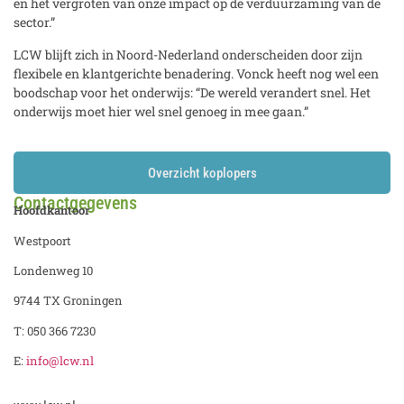
en het vergroten van onze impact op de verduurzaming van de
sector.”
LCW blijft zich in Noord-Nederland onderscheiden door zijn
flexibele en klantgerichte benadering. Vonck heeft nog wel een
boodschap voor het onderwijs: “De wereld verandert snel. Het
onderwijs moet hier wel snel genoeg in mee gaan.”
Overzicht koplopers
Contactgegevens
Hoofdkantoor
Westpoort
Londenweg 10
9744 TX Groningen
T: 050 366 7230
E:
info@lcw.nl