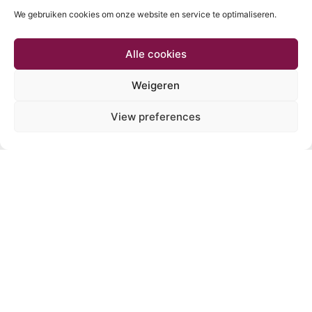
We gebruiken cookies om onze website en service te optimaliseren.
Alle cookies
DHL
Weigeren
View preferences
Initiatief van
Regio Groningen-Assen
e
bezoekadres:
Emmasingel 4 (3
etage) Groningen |
postadres:
Postbus
610, 9700 AP Groningen
Cycloon Post & Fietskoeriers