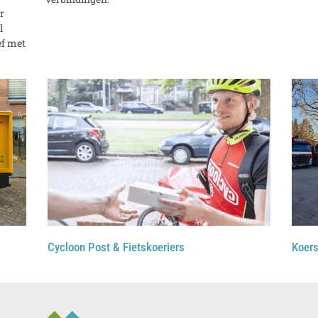
r
l
ef met
Cycloon Post & Fietskoeriers
Koer