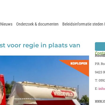
Nieuws
Onderzoek & documenten
Beleidsinformatie steden
t voor regie in plaats van
Cont
Hoofd
I
P.R. R
9423 
T: 059
E:
inf
www.v