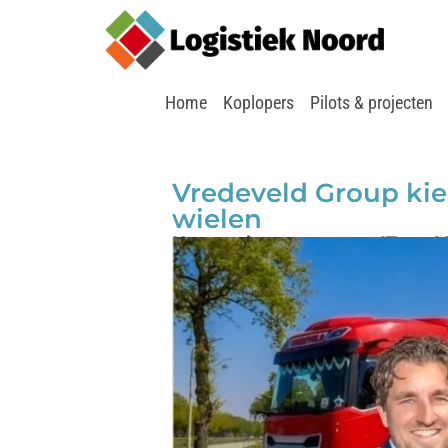
Home
Koplopers
Pilots & projecten
Vredeveld Group kies
wielen
Kansen benutten met IT en A