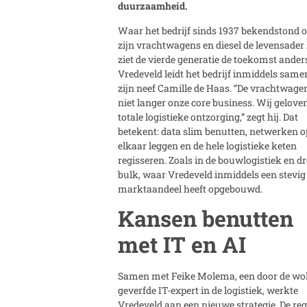
duurzaamheid.
Waar het bedrijf sinds 1937 bekendstond
zijn vrachtwagens en diesel de levensader 
ziet de vierde generatie de toekomst ander
Vredeveld leidt het bedrijf inmiddels sam
zijn neef Camille de Haas. “De vrachtwagen
niet langer onze core business. Wij geloven
totale logistieke ontzorging,” zegt hij. Dat
betekent: data slim benutten, netwerken o
elkaar leggen en de hele logistieke keten
regisseren. Zoals in de bouwlogistiek en d
bulk, waar Vredeveld inmiddels een stevig
marktaandeel heeft opgebouwd.
Kansen benutten
met IT en AI
Samen met Feike Molema, een door de wo
geverfde IT-expert in de logistiek, werkte
Vredeveld aan een nieuwe strategie. De reg