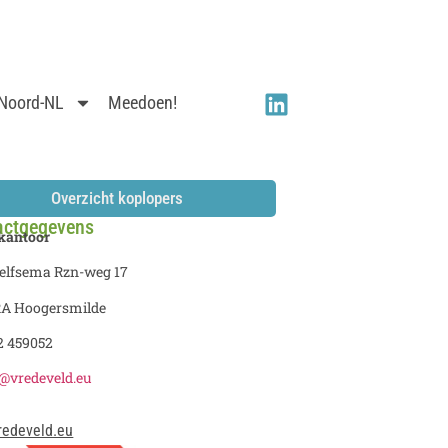
 Noord-NL
Meedoen!
Overzicht koplopers
actgegevens
kantoor
oelfsema Rzn-weg 17
RA Hoogersmilde
2 459052
o@vredeveld.eu
redeveld.eu