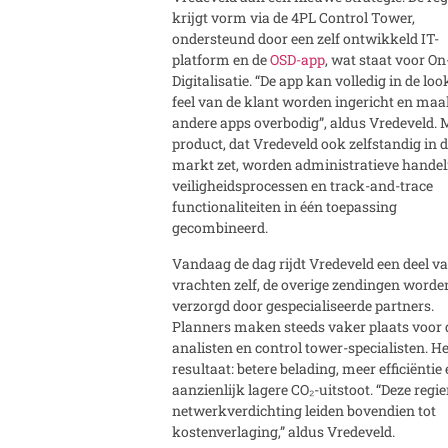
krijgt vorm via de 4PL Control Tower,
ondersteund door een zelf ontwikkeld IT-
platform en de
OSD-app
, wat staat voor On
Digitalisatie. “De app kan volledig in de lo
feel van de klant worden ingericht en maa
andere apps overbodig”, aldus Vredeveld. M
product, dat Vredeveld ook zelfstandig in 
markt zet, worden administratieve handel
veiligheidsprocessen en track-and-trace
functionaliteiten in één toepassing
gecombineerd.
Vandaag de dag rijdt Vredeveld een deel v
vrachten zelf, de overige zendingen worde
verzorgd door gespecialiseerde partners.
Planners maken steeds vaker plaats voor 
analisten en control tower-specialisten. He
resultaat: betere belading, meer efficiëntie
aanzienlijk lagere CO₂-uitstoot. “Deze regie
netwerkverdichting leiden bovendien tot
kostenverlaging,” aldus Vredeveld.