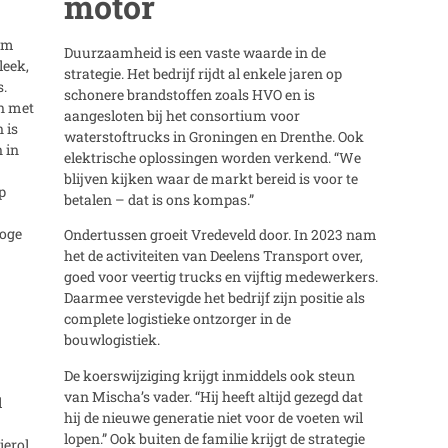
motor
 om
Duurzaamheid is een vaste waarde in de
leek,
strategie. Het bedrijf rijdt al enkele jaren op
s.
schonere brandstoffen zoals HVO en is
en met
aangesloten bij het consortium voor
 is
waterstoftrucks in Groningen en Drenthe. Ook
 in
elektrische oplossingen worden verkend. “We
blijven kijken waar de markt bereid is voor te
p
betalen – dat is ons kompas.”
roge
Ondertussen groeit Vredeveld door. In 2023 nam
het de activiteiten van Deelens Transport over,
goed voor veertig trucks en vijftig medewerkers.
Daarmee verstevigde het bedrijf zijn positie als
complete logistieke ontzorger in de
bouwlogistiek.
De koerswijziging krijgt inmiddels ook steun
van Mischa’s vader. “Hij heeft altijd gezegd dat
l
hij de nieuwe generatie niet voor de voeten wil
lopen.” Ook buiten de familie krijgt de strategie
ierol