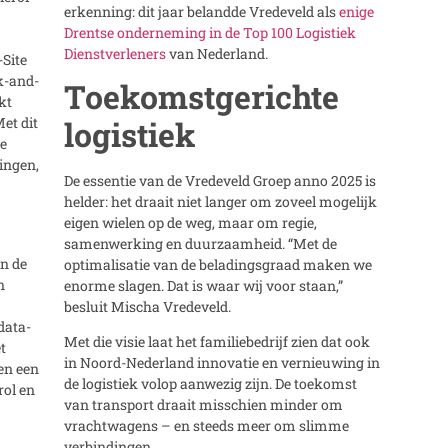
erkenning: dit jaar belandde Vredeveld als
enige
Drentse onderneming in de Top 100 Logistiek
Dienstverleners
van Nederland.
-Site
ok-and-
Toekomstgerichte
kt
logistiek
et dit
de
ingen,
De essentie van de Vredeveld Groep anno 2025 is
helder: het draait niet langer om zoveel mogelijk
eigen wielen op de weg, maar om regie,
samenwerking en duurzaamheid. “Met de
an de
optimalisatie van de beladingsgraad maken we
n
enorme slagen. Dat is waar wij voor staan,”
besluit Mischa Vredeveld.
data-
Met die visie laat het familiebedrijf zien dat ook
t
in Noord-Nederland innovatie en vernieuwing in
 en een
de logistiek volop aanwezig zijn. De toekomst
rol en
van transport draait misschien minder om
vrachtwagens – en steeds meer om slimme
verbindingen.