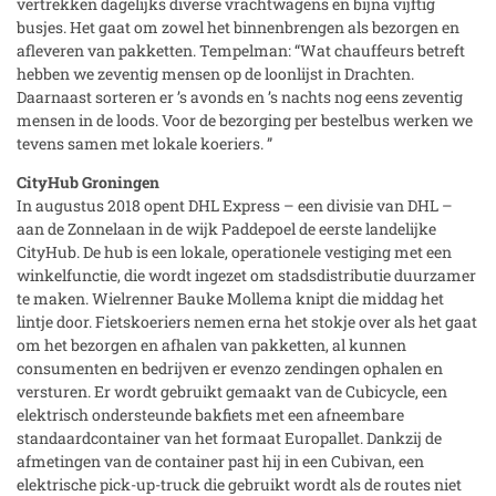
vertrekken dagelijks diverse vrachtwagens en bijna vijftig
busjes. Het gaat om zowel het binnenbrengen als bezorgen en
afleveren van pakketten. Tempelman: “Wat chauffeurs betreft
hebben we zeventig mensen op de loonlijst in Drachten.
Daarnaast sorteren er ’s avonds en ’s nachts nog eens zeventig
mensen in de loods. Voor de bezorging per bestelbus werken we
tevens samen met lokale koeriers. ”
CityHub Groningen
In augustus 2018 opent DHL Express – een divisie van DHL –
aan de Zonnelaan in de wijk Paddepoel de eerste landelijke
CityHub. De hub is een lokale, operationele vestiging met een
winkelfunctie, die wordt ingezet om stadsdistributie duurzamer
te maken. Wielrenner Bauke Mollema knipt die middag het
lintje door. Fietskoeriers nemen erna het stokje over als het gaat
om het bezorgen en afhalen van pakketten, al kunnen
consumenten en bedrijven er evenzo zendingen ophalen en
versturen. Er wordt gebruikt gemaakt van de Cubicycle, een
elektrisch ondersteunde bakfiets met een afneembare
standaardcontainer van het formaat Europallet. Dankzij de
afmetingen van de container past hij in een Cubivan, een
elektrische pick-up-truck die gebruikt wordt als de routes niet