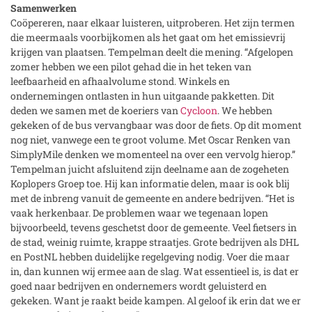
Samenwerken
Coöpereren, naar elkaar luisteren, uitproberen. Het zijn termen
die meermaals voorbijkomen als het gaat om het emissievrij
krijgen van plaatsen. Tempelman deelt die mening. “Afgelopen
zomer hebben we een pilot gehad die in het teken van
leefbaarheid en afhaalvolume stond. Winkels en
ondernemingen ontlasten in hun uitgaande pakketten. Dit
deden we samen met de koeriers van
Cycloon
. We hebben
gekeken of de bus vervangbaar was door de fiets. Op dit moment
nog niet, vanwege een te groot volume. Met Oscar Renken van
SimplyMile denken we momenteel na over een vervolg hierop.”
Tempelman juicht afsluitend zijn deelname aan de zogeheten
Koplopers Groep toe. Hij kan informatie delen, maar is ook blij
met de inbreng vanuit de gemeente en andere bedrijven. “Het is
vaak herkenbaar. De problemen waar we tegenaan lopen
bijvoorbeeld, tevens geschetst door de gemeente. Veel fietsers in
de stad, weinig ruimte, krappe straatjes. Grote bedrijven als DHL
en PostNL hebben duidelijke regelgeving nodig. Voer die maar
in, dan kunnen wij ermee aan de slag. Wat essentieel is, is dat er
goed naar bedrijven en ondernemers wordt geluisterd en
gekeken. Want je raakt beide kampen. Al geloof ik erin dat we er