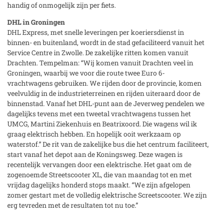
handig of onmogelijk zijn per fiets.
DHL in Groningen
DHL Express, met snelle leveringen per koeriersdienst in
binnen- en buitenland, wordt in de stad gefaciliteerd vanuit het
Service Centre in Zwolle. De zakelijke ritten komen vanuit
Drachten. Tempelman: “Wij komen vanuit Drachten veel in
Groningen, waarbij we voor die route twee Euro 6-
vrachtwagens gebruiken. We rijden door de provincie, komen
veelvuldig in de industrieterreinen en rijden uiteraard door de
binnenstad. Vanaf het DHL-punt aan de Jeverweg pendelen we
dagelijks tevens met een tweetal vrachtwagens tussen het
UMCG, Martini Ziekenhuis en Beatrixoord. Die wagens wil ik
graag elektrisch hebben. En hopelijk ooit werkzaam op
waterstof.” De rit van de zakelijke bus die het centrum faciliteert,
start vanaf het depot aan de Koningsweg. Deze wagen is
recentelijk vervangen door een elektrische. Het gaat om de
zogenoemde Streetscooter XL, die van maandag tot en met
vrijdag dagelijks honderd stops maakt. “We zijn afgelopen
zomer gestart met de volledig elektrische Screetscooter. We zijn
erg tevreden met de resultaten tot nu toe.”