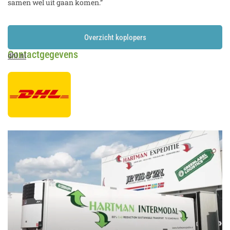
samen wel uit gaan komen.”
Overzicht koplopers
Contactgegevens
dhl.nl