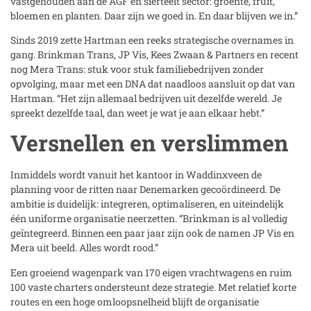
vastgehouden aan de AGF en sierteelt sector: groente, fruit,
bloemen en planten. Daar zijn we goed in. En daar blijven we in.”
Sinds 2019 zette Hartman een reeks strategische overnames in
gang. Brinkman Trans, JP Vis, Kees Zwaan & Partners en recent
nog Mera Trans: stuk voor stuk familiebedrijven zonder
opvolging, maar met een DNA dat naadloos aansluit op dat van
Hartman. “Het zijn allemaal bedrijven uit dezelfde wereld. Je
spreekt dezelfde taal, dan weet je wat je aan elkaar hebt.”
Versnellen en verslimmen
Inmiddels wordt vanuit het kantoor in Waddinxveen de
planning voor de ritten naar Denemarken gecoördineerd. De
ambitie is duidelijk: integreren, optimaliseren, en uiteindelijk
één uniforme organisatie neerzetten. “Brinkman is al volledig
geïntegreerd. Binnen een paar jaar zijn ook de namen JP Vis en
Mera uit beeld. Alles wordt rood.”
Een groeiend wagenpark van 170 eigen vrachtwagens en ruim
100 vaste charters ondersteunt deze strategie. Met relatief korte
routes en een hoge omloopsnelheid blijft de organisatie