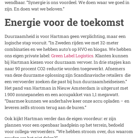
wendbaar. “Synergie is ons voordeel. We doen waar we goed in
zijn. En doen wat we beloven.”
Energie voor de toekomst
Duurzaamheid is voor Hartman geen verplichting, maar een
logische stap vooruit. “In Zweden rijden we met 32-meter
combinaties en we hebben auto’s op HVO en biogas. We hebben
ons eigen private label:
Green Label Logistics
. Klanten kunnen
bij Hartman kiezen voor duurzaam vervoer. In drie stapjes kan
naar 90 procent CO2-reductie worden toegewerkt. Afnemers
van deze duurzame oplossing zijn Scandinavische retailers die
een vervoerder zoeken die past bij hun duurzaamheidseisen.”
Het pand van Hartman in Nieuw Amsterdam is uitgerust met
1.900 zonnepanelen en een accupakket van 1,1 megawatt.
“Daarmee kunnen we anderhalve keer onze accu opladen – en
leveren zelfs stroom terug aan de buren.”
Ook kijkt Hartman verder dan de eigen voordeur: er zijn
plannen voor een openbaar laadplein op het terrein, bedoeld
voor collega-vervoerders. “We hebben stroom over, dus waarom
zouden we het niet delen?”