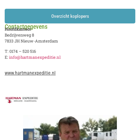
Overzicht koplopers
Contactgegevens
Hoofdkantoor
Bedrijvenweg 8
7833 JH Nieuw-Amsterdam
T: 0174 – 520 516
E:
info@hartmanexpeditie.nl
www.hartmanexpeditie.nl